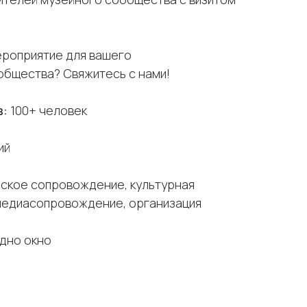
ероприятие для вашего
бщества? Свяжитесь с нами!
в:
100+ человек
е
ий
ское сопровождение, культурная
 медиасопровождение, организация
дно окно