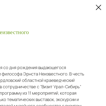
еизвестного
ия со дня рождения выдающегося
и философа Эрнста Неизвестного. В честь
ердловский областной краеведческий
 в сотрудничестве с “Визит Урал-Сибирь”
рограмму из 11 мероприятий, которая
ько тематических выставок, экскурсии и
вителей музейного сообщества с визитом