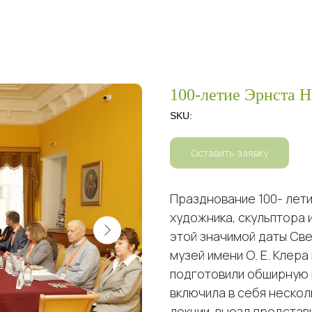
100-летие Эрнста Н
SKU:
Оставить заявку
Празднование 100- лет
художника, скульптора 
этой значимой даты Св
музей имени О. Е. Клера
подготовили обширную п
включила в себя нескол
лекции, выезд предста